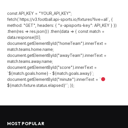
const API_KEY = "YOUR_API_KEY";
fetch(`https://v3.football.api-sports.io/fixtures?live=all`, {
method: "GET", headers: { "x-apisports-key": API_KEY } })
.then(res => res.json()) .then(data => { const match =
data.response[0];
document.getElementById("homeTeam").innerText =
match.teams.home.name;
document.getElementById("awayTeam").innerText =
match.teams.away.name;
document.getElementById("score").innerText =
`${match.goals.home} - ${match.goals.away}`;
document.getElementById("minute").innerText = `
${match.fixture.status.elapsed}'`; });
MOST POPULAR