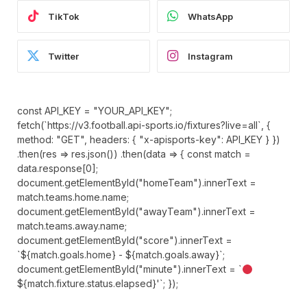
TikTok
WhatsApp
Twitter
Instagram
const API_KEY = "YOUR_API_KEY";
fetch(`https://v3.football.api-sports.io/fixtures?live=all`, {
method: "GET", headers: { "x-apisports-key": API_KEY } })
.then(res => res.json()) .then(data => { const match =
data.response[0];
document.getElementById("homeTeam").innerText =
match.teams.home.name;
document.getElementById("awayTeam").innerText =
match.teams.away.name;
document.getElementById("score").innerText =
`${match.goals.home} - ${match.goals.away}`;
document.getElementById("minute").innerText = `
${match.fixture.status.elapsed}'`; });