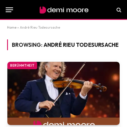
Home
»
André Rieu Todesursache
BROWSING:
ANDRÉ RIEU TODESURSACHE
BERÜHMTHEIT