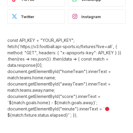
Twitter
Instagram
const API_KEY = "YOUR_API_KEY";
fetch(`https://v3.football.api-sports.io/fixtures?live=all`, {
method: "GET", headers: { "x-apisports-key": API_KEY } })
.then(res => res.json()) .then(data => { const match =
data.response[0];
document.getElementById("homeTeam").innerText =
match.teams.home.name;
document.getElementById("awayTeam").innerText =
match.teams.away.name;
document.getElementById("score").innerText =
`${match.goals.home} - ${match.goals.away}`;
document.getElementById("minute").innerText = `
${match.fixture.status.elapsed}'`; });