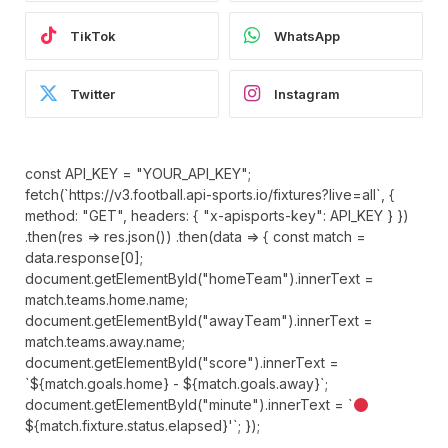
TikTok
WhatsApp
Twitter
Instagram
const API_KEY = "YOUR_API_KEY";
fetch(`https://v3.football.api-sports.io/fixtures?live=all`, {
method: "GET", headers: { "x-apisports-key": API_KEY } })
.then(res => res.json()) .then(data => { const match =
data.response[0];
document.getElementById("homeTeam").innerText =
match.teams.home.name;
document.getElementById("awayTeam").innerText =
match.teams.away.name;
document.getElementById("score").innerText =
`${match.goals.home} - ${match.goals.away}`;
document.getElementById("minute").innerText = `
${match.fixture.status.elapsed}'`; });