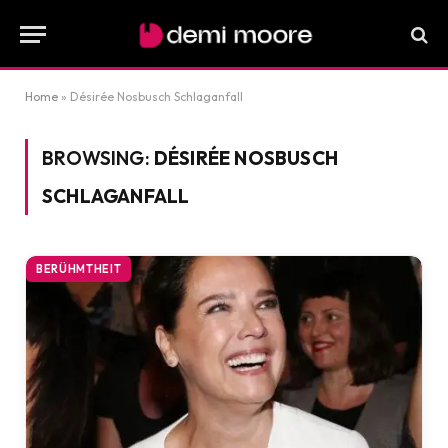
Home
»
Désirée Nosbusch Schlaganfall
BROWSING:
DÉSIRÉE NOSBUSCH
SCHLAGANFALL
BERÜHMTHEIT