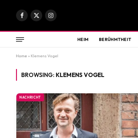
Facebook
X
Instagram
(Twitter)
HEIM
BERÜHMTHEIT
Home
»
Klemens Vogel
BROWSING:
KLEMENS VOGEL
NACHRICHT