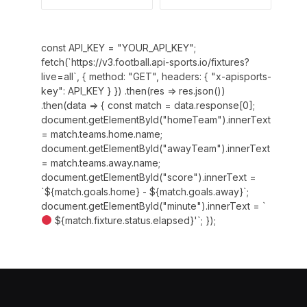
const API_KEY = "YOUR_API_KEY";
fetch(`https://v3.football.api-sports.io/fixtures?
live=all`, { method: "GET", headers: { "x-apisports-
key": API_KEY } }) .then(res => res.json())
.then(data => { const match = data.response[0];
document.getElementById("homeTeam").innerText
= match.teams.home.name;
document.getElementById("awayTeam").innerText
= match.teams.away.name;
document.getElementById("score").innerText =
`${match.goals.home} - ${match.goals.away}`;
document.getElementById("minute").innerText = `
${match.fixture.status.elapsed}'`; });