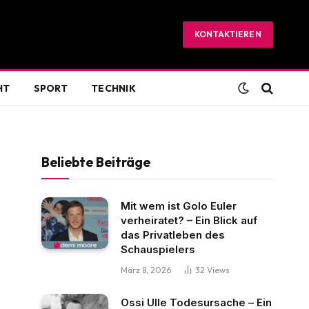
KONTAKTIEREN
HT
SPORT
TECHNIK
Beliebte Beiträge
Mit wem ist Golo Euler
verheiratet? – Ein Blick auf
das Privatleben des
Schauspielers
März 8, 2026
32
Views
Ossi Ulle Todesursache – Ein