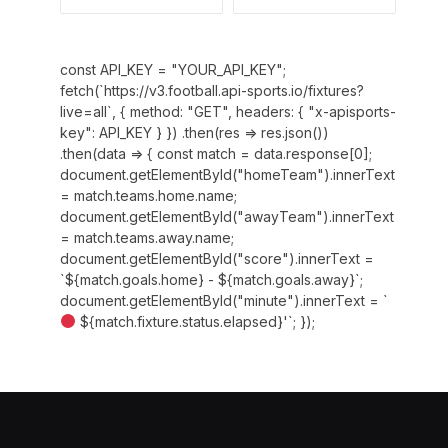
const API_KEY = "YOUR_API_KEY";
fetch(`https://v3.football.api-sports.io/fixtures?
live=all`, { method: "GET", headers: { "x-apisports-
key": API_KEY } }) .then(res => res.json())
.then(data => { const match = data.response[0];
document.getElementById("homeTeam").innerText
= match.teams.home.name;
document.getElementById("awayTeam").innerText
= match.teams.away.name;
document.getElementById("score").innerText =
`${match.goals.home} - ${match.goals.away}`;
document.getElementById("minute").innerText = `
${match.fixture.status.elapsed}'`; });