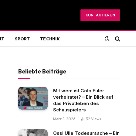
KONTAKTIEREN
HT
SPORT
TECHNIK
Beliebte Beiträge
Mit wem ist Golo Euler
verheiratet? – Ein Blick auf
das Privatleben des
Schauspielers
März 8, 2026
32
Views
Ossi Ulle Todesursache – Ein