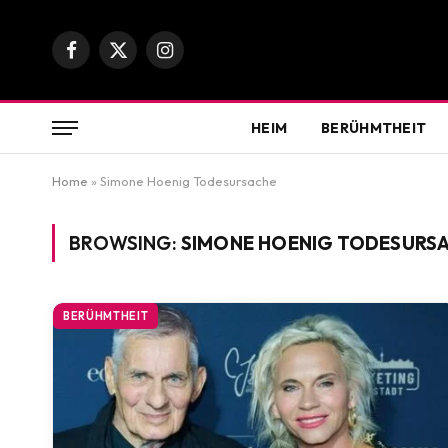
Facebook
X
Instagram
(Twitter)
HEIM
BERÜHMTHEIT
Home
»
Simone Hoenig Todesursache
BROWSING:
SIMONE HOENIG TODESURS
BERÜHMTHEIT