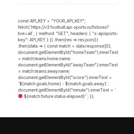
const API_KEY = "YOUR_API_KEY";
fetch(`https://v3.football.api-sports.io/fixtures?
live=all`, { method: "GET", headers: { "x-apisports-
key": API_KEY } }) .then(res => res.json())
.then(data => { const match = data.response[0];
document.getElementById("homeTeam").innerText
= match.teams.home.name;
document.getElementById("awayTeam").innerText
= match.teams.away.name;
document.getElementById("score").innerText =
`${match.goals.home} - ${match.goals.away}`;
document.getElementById("minute").innerText = `
${match.fixture.status.elapsed}'`; });