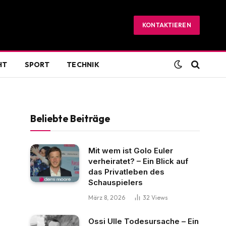
KONTAKTIEREN
HT
SPORT
TECHNIK
Beliebte Beiträge
Mit wem ist Golo Euler
verheiratet? – Ein Blick auf
das Privatleben des
Schauspielers
März 8, 2026
32
Views
Ossi Ulle Todesursache – Ein