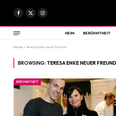
Facebook
X
Instagram
(Twitter)
HEIM
BERÜHMTHEIT
Home
»
Teresa Enke neuer Freund
BROWSING:
TERESA ENKE NEUER FREUN
BERÜHMTHEIT