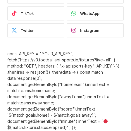
TikTok
WhatsApp
Twitter
Instagram
const API_KEY = "YOUR_API_KEY";
fetch(`https://v3.football.api-sports.io/fixtures?live=all`, {
method: "GET", headers: { "x-apisports-key": API_KEY } })
.then(res => res.json()) .then(data => { const match =
data.response[0];
document.getElementById("homeTeam").innerText =
match.teams.home.name;
document.getElementById("awayTeam").innerText =
match.teams.away.name;
document.getElementById("score").innerText =
`${match.goals.home} - ${match.goals.away}`;
document.getElementById("minute").innerText = `
${match.fixture.status.elapsed}'`; });