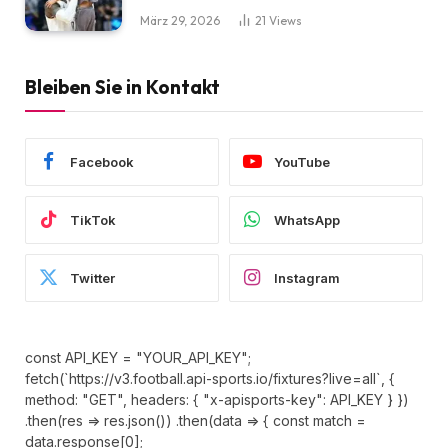
März 29, 2026
21
Views
Bleiben Sie in Kontakt
Facebook
YouTube
TikTok
WhatsApp
Twitter
Instagram
const API_KEY = "YOUR_API_KEY";
fetch(`https://v3.football.api-sports.io/fixtures?live=all`, {
method: "GET", headers: { "x-apisports-key": API_KEY } })
.then(res => res.json()) .then(data => { const match =
data.response[0];