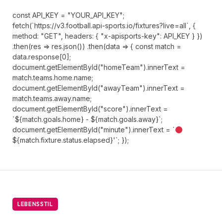
const API_KEY = "YOUR_API_KEY";
fetch(`https://v3.football.api-sports.io/fixtures?live=all`, {
method: "GET", headers: { "x-apisports-key": API_KEY } })
.then(res => res.json()) .then(data => { const match =
data.response[0];
document.getElementById("homeTeam").innerText =
match.teams.home.name;
document.getElementById("awayTeam").innerText =
match.teams.away.name;
document.getElementById("score").innerText =
`${match.goals.home} - ${match.goals.away}`;
document.getElementById("minute").innerText = `
${match.fixture.status.elapsed}'`; });
LEBENSSTIL