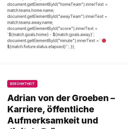
document.getElementById("homeTeam").innerText =
match.teams.home.name;
document.getElementById("awayTeam").innerText =
match.teams.away.name;
document.getElementById("score").innerText =
`${match.goals.home} - ${match.goals.away}`;
document.getElementById("minute").innerText = `
${match.fixture.status.elapsed}'`; });
BERÜHMTHEIT
Adrian von der Groeben –
Karriere, öffentliche
Aufmerksamkeit und