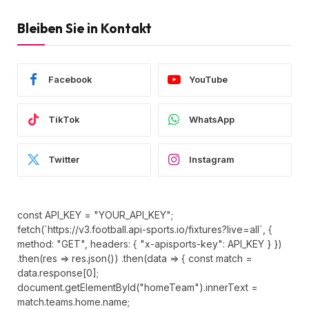
Bleiben Sie in Kontakt
Facebook
YouTube
TikTok
WhatsApp
Twitter
Instagram
const API_KEY = "YOUR_API_KEY";
fetch(`https://v3.football.api-sports.io/fixtures?live=all`, {
method: "GET", headers: { "x-apisports-key": API_KEY } })
.then(res => res.json()) .then(data => { const match =
data.response[0];
document.getElementById("homeTeam").innerText =
match.teams.home.name;