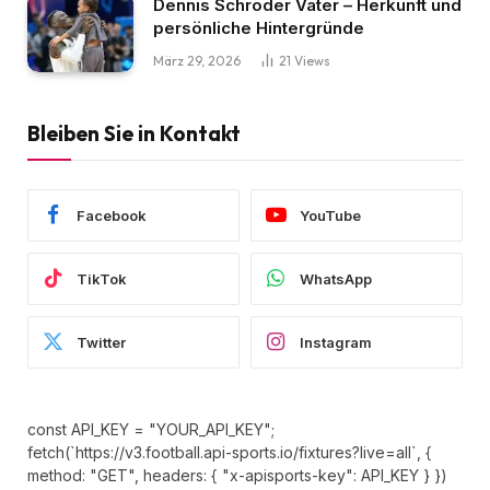
Dennis Schröder Vater – Herkunft und
persönliche Hintergründe
März 29, 2026
21
Views
Bleiben Sie in Kontakt
Facebook
YouTube
TikTok
WhatsApp
Twitter
Instagram
const API_KEY = "YOUR_API_KEY";
fetch(`https://v3.football.api-sports.io/fixtures?live=all`, {
method: "GET", headers: { "x-apisports-key": API_KEY } })