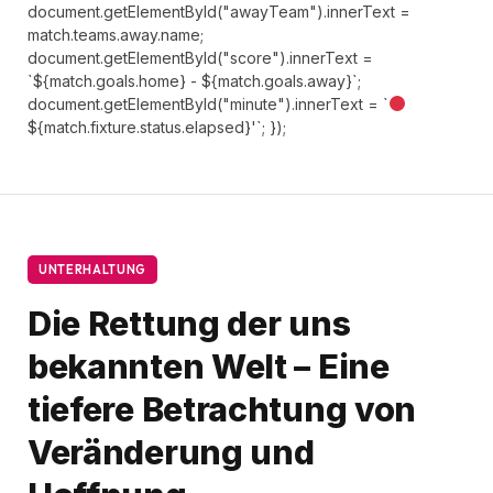
document.getElementById("awayTeam").innerText =
match.teams.away.name;
document.getElementById("score").innerText =
`${match.goals.home} - ${match.goals.away}`;
document.getElementById("minute").innerText = `
${match.fixture.status.elapsed}'`; });
UNTERHALTUNG
Die Rettung der uns
bekannten Welt – Eine
tiefere Betrachtung von
Veränderung und