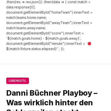
.then(res => res.json()) .then(data => { const match =
data.response[0];
document.getElementById("homeTeam").innerText =
match.teams.home.name;
document.getElementById("awayTeam").innerText =
match.teams.away.name;
document.getElementById("score").innerText =
`${match.goals.home} - ${match.goals.away}`;
document.getElementById("minute").innerText = `
${match.fixture.status.elapsed}'`; });
LEBENSSTIL
Danni Büchner Playboy –
Was wirklich hinter den