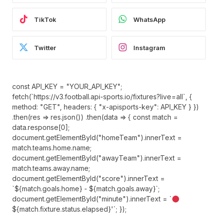
TikTok
WhatsApp
Twitter
Instagram
const API_KEY = "YOUR_API_KEY";
fetch(`https://v3.football.api-sports.io/fixtures?live=all`, {
method: "GET", headers: { "x-apisports-key": API_KEY } })
.then(res => res.json()) .then(data => { const match =
data.response[0];
document.getElementById("homeTeam").innerText =
match.teams.home.name;
document.getElementById("awayTeam").innerText =
match.teams.away.name;
document.getElementById("score").innerText =
`${match.goals.home} - ${match.goals.away}`;
document.getElementById("minute").innerText = `
${match.fixture.status.elapsed}'`; });