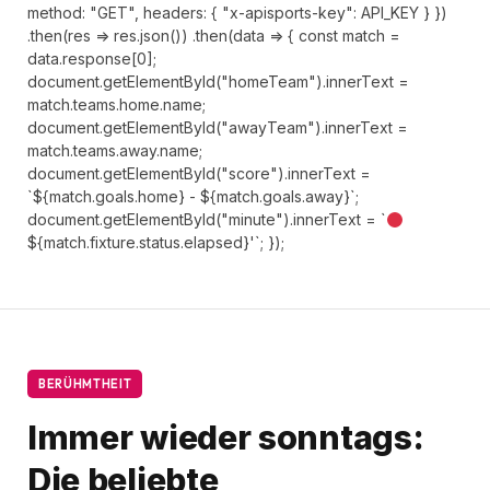
method: "GET", headers: { "x-apisports-key": API_KEY } })
.then(res => res.json()) .then(data => { const match =
data.response[0];
document.getElementById("homeTeam").innerText =
match.teams.home.name;
document.getElementById("awayTeam").innerText =
match.teams.away.name;
document.getElementById("score").innerText =
`${match.goals.home} - ${match.goals.away}`;
document.getElementById("minute").innerText = `
${match.fixture.status.elapsed}'`; });
BERÜHMTHEIT
Immer wieder sonntags:
Die beliebte