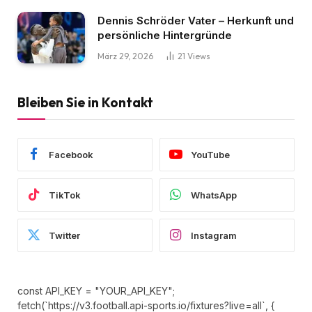
Dennis Schröder Vater – Herkunft und
persönliche Hintergründe
März 29, 2026
21
Views
Bleiben Sie in Kontakt
Facebook
YouTube
TikTok
WhatsApp
Twitter
Instagram
const API_KEY = "YOUR_API_KEY";
fetch(`https://v3.football.api-sports.io/fixtures?live=all`, {