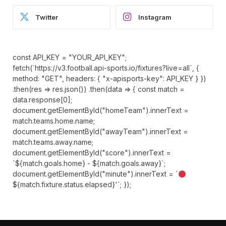
Twitter
Instagram
const API_KEY = "YOUR_API_KEY";
fetch(`https://v3.football.api-sports.io/fixtures?live=all`, {
method: "GET", headers: { "x-apisports-key": API_KEY } })
.then(res => res.json()) .then(data => { const match =
data.response[0];
document.getElementById("homeTeam").innerText =
match.teams.home.name;
document.getElementById("awayTeam").innerText =
match.teams.away.name;
document.getElementById("score").innerText =
`${match.goals.home} - ${match.goals.away}`;
document.getElementById("minute").innerText = `
${match.fixture.status.elapsed}'`; });