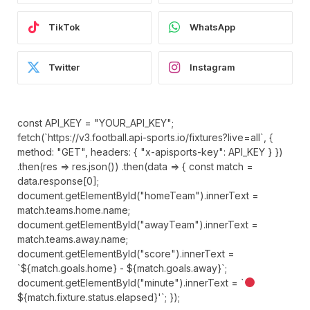
TikTok
WhatsApp
Twitter
Instagram
const API_KEY = "YOUR_API_KEY";
fetch(`https://v3.football.api-sports.io/fixtures?live=all`, {
method: "GET", headers: { "x-apisports-key": API_KEY } })
.then(res => res.json()) .then(data => { const match =
data.response[0];
document.getElementById("homeTeam").innerText =
match.teams.home.name;
document.getElementById("awayTeam").innerText =
match.teams.away.name;
document.getElementById("score").innerText =
`${match.goals.home} - ${match.goals.away}`;
document.getElementById("minute").innerText = `
${match.fixture.status.elapsed}'`; });