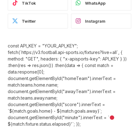
TikTok
WhatsApp
Twitter
Instagram
const API_KEY = "YOUR_API_KEY";
fetch(`https://v3.football.api-sports.io/fixtures?live=all`, {
method: "GET", headers: { "x-apisports-key": API_KEY } })
.then(res => res.json()) .then(data => { const match =
data.response[0];
document.getElementById("homeTeam").innerText =
match.teams.home.name;
document.getElementById("awayTeam").innerText =
match.teams.away.name;
document.getElementById("score").innerText =
`${match.goals.home} - ${match.goals.away}`;
document.getElementById("minute").innerText = `
${match.fixture.status.elapsed}'`; });