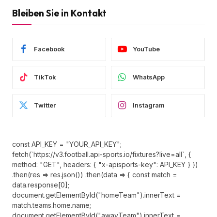
Bleiben Sie in Kontakt
Facebook
YouTube
TikTok
WhatsApp
Twitter
Instagram
const API_KEY = "YOUR_API_KEY";
fetch(`https://v3.football.api-sports.io/fixtures?live=all`, {
method: "GET", headers: { "x-apisports-key": API_KEY } })
.then(res => res.json()) .then(data => { const match =
data.response[0];
document.getElementById("homeTeam").innerText =
match.teams.home.name;
document.getElementById("awayTeam").innerText =