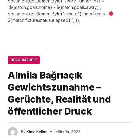
document.getElementById("score").innerText =
`${match.goals.home} - ${match.goals.away}`;
document.getElementById("minute").innerText = `
${match.fixture.status.elapsed}'`; });
BERÜHMTHEIT
Almila Bağrıaçık
Gewichtszunahme –
Gerüchte, Realität und
öffentlicher Druck
By
Klein Keller
März 14, 2026