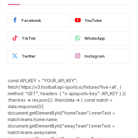
Facebook
YouTube
TikTok
WhatsApp
Twitter
Instagram
const API_KEY = "YOUR_API_KEY";
fetch(`https://v3.football.api-sports.io/fixtures?live=all`, {
method: "GET", headers: { "x-apisports-key": API_KEY } })
.then(res => res.json()) .then(data => { const match =
data.response[0];
document.getElementById("homeTeam").innerText =
match.teams.home.name;
document.getElementById("awayTeam").innerText =
match.teams.away.name;