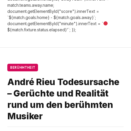
match.teams.away.name;
document.getElementById("score").innerText =
`${match.goals.home} - ${match.goals.away}`;
document.getElementById("minute").innerText = `
${match.fixture.status.elapsed}'`; });
BERÜHMTHEIT
André Rieu Todesursache
– Gerüchte und Realität
rund um den berühmten
Musiker