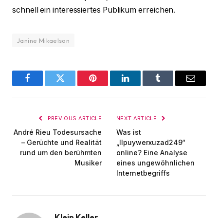
schnell ein interessiertes Publikum erreichen.
Janine Mikaelson
Facebook
Twitter
Pinterest
LinkedIn
Tumblr
Email
PREVIOUS ARTICLE
NEXT ARTICLE
André Rieu Todesursache
Was ist
– Gerüchte und Realität
„llpuywerxuzad249“
rund um den berühmten
online? Eine Analyse
Musiker
eines ungewöhnlichen
Internetbegriffs
Klein Keller