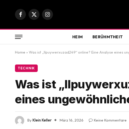
Facebook
X
Instagram
(Twitter)
HEIM
BERÜHMTHEIT
Home
»
Was ist „llpuywerxuzad249“ online? Eine Analyse eines un
TECHNIK
Was ist „llpuywerxu
eines ungewöhnliche
By
Klein Keller
März 16, 2026
Keine Kommentare