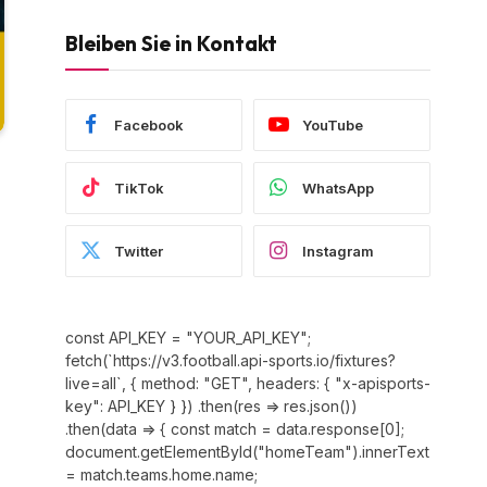
Bleiben Sie in Kontakt
Facebook
YouTube
TikTok
WhatsApp
Twitter
Instagram
const API_KEY = "YOUR_API_KEY";
fetch(`https://v3.football.api-sports.io/fixtures?
live=all`, { method: "GET", headers: { "x-apisports-
key": API_KEY } }) .then(res => res.json())
.then(data => { const match = data.response[0];
document.getElementById("homeTeam").innerText
= match.teams.home.name;