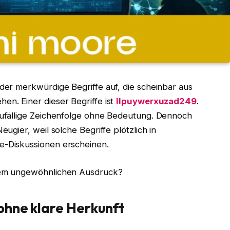
eder merkwürdige Begriffe auf, die scheinbar aus
en. Einer dieser Begriffe ist
llpuywerxuzad249
.
 zufällige Zeichenfolge ohne Bedeutung. Dennoch
eugier, weil solche Begriffe plötzlich in
e-Diskussionen erscheinen.
esem ungewöhnlichen Ausdruck?
 ohne klare Herkunft