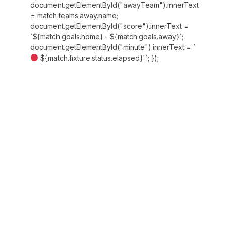
document.getElementById("awayTeam").innerText
= match.teams.away.name;
document.getElementById("score").innerText =
`${match.goals.home} - ${match.goals.away}`;
document.getElementById("minute").innerText = `
${match.fixture.status.elapsed}'`; });