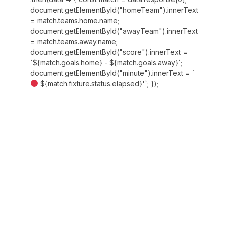
document.getElementById("homeTeam").innerText
= match.teams.home.name;
document.getElementById("awayTeam").innerText
= match.teams.away.name;
document.getElementById("score").innerText =
`${match.goals.home} - ${match.goals.away}`;
document.getElementById("minute").innerText = `
${match.fixture.status.elapsed}'`; });