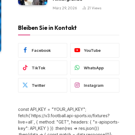
März 29, 2026
21
Views
Bleiben Sie in Kontakt
Facebook
YouTube
TikTok
WhatsApp
Twitter
Instagram
const API_KEY = "YOUR_API_KEY";
fetch(`https://v3.football.api-sports.io/fixtures?
live=all`, { method: "GET", headers: { "x-apisports-
key": API_KEY } }) .then(res => res.json())
.then(data => { const match = data.response[0];