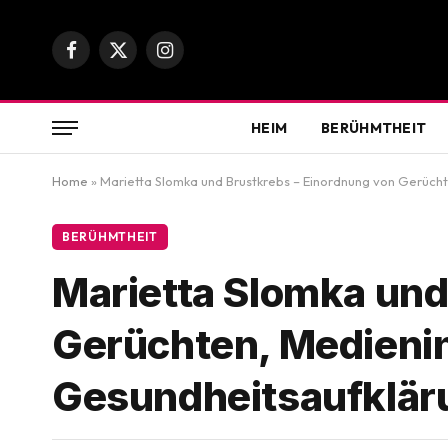
Facebook
X
Instagram
(Twitter)
HEIM
BERÜHMTHEIT
Home
»
Marietta Slomka und Brustkrebs – Einordnung von Gerüch
BERÜHMTHEIT
Marietta Slomka und
Gerüchten, Medieni
Gesundheitsaufklär