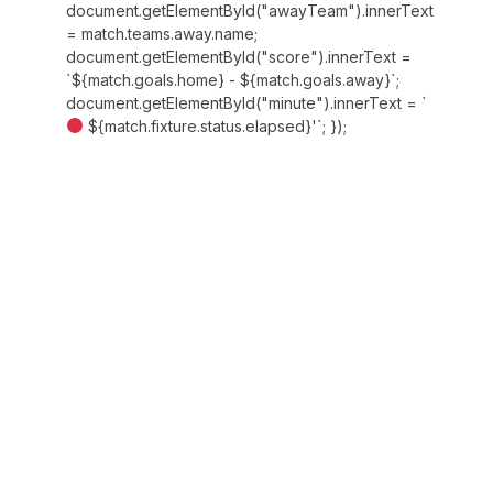
document.getElementById("awayTeam").innerText
= match.teams.away.name;
document.getElementById("score").innerText =
`${match.goals.home} - ${match.goals.away}`;
document.getElementById("minute").innerText = `
${match.fixture.status.elapsed}'`; });