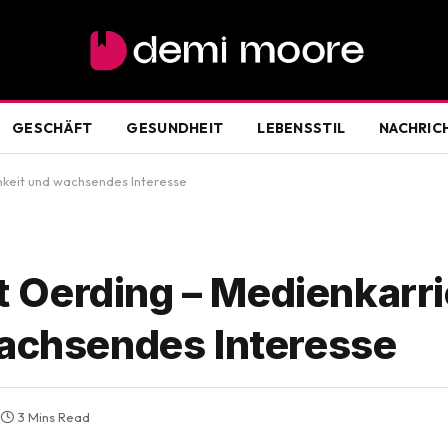
GESCHÄFT
GESUNDHEIT
LEBENSSTIL
NACHRIC
hkeit und wachsendes Interesse
Oerding – Medienkarri
wachsendes Interesse
3 Mins Read