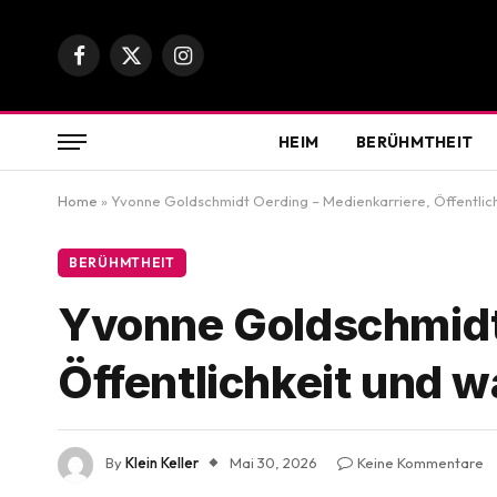
Facebook
X
Instagram
(Twitter)
HEIM
BERÜHMTHEIT
Home
»
Yvonne Goldschmidt Oerding – Medienkarriere, Öffentlic
BERÜHMTHEIT
Yvonne Goldschmidt 
Öffentlichkeit und 
By
Klein Keller
Mai 30, 2026
Keine Kommentare