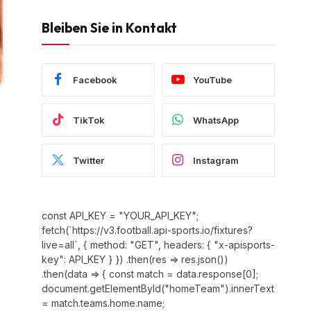
Bleiben Sie in Kontakt
Facebook
YouTube
TikTok
WhatsApp
Twitter
Instagram
const API_KEY = "YOUR_API_KEY";
fetch(`https://v3.football.api-sports.io/fixtures?
live=all`, { method: "GET", headers: { "x-apisports-
key": API_KEY } }) .then(res => res.json())
.then(data => { const match = data.response[0];
document.getElementById("homeTeam").innerText
= match.teams.home.name;