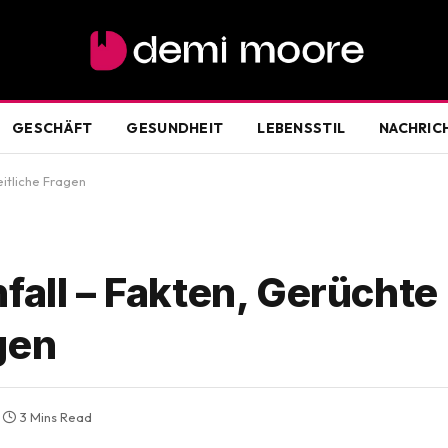
GESCHÄFT
GESUNDHEIT
LEBENSSTIL
NACHRIC
itliche Fragen
fall – Fakten, Gerüchte
gen
3 Mins Read