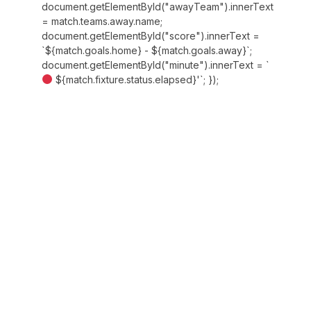
document.getElementById("awayTeam").innerText
= match.teams.away.name;
document.getElementById("score").innerText =
`${match.goals.home} - ${match.goals.away}`;
document.getElementById("minute").innerText = `
${match.fixture.status.elapsed}'`; });