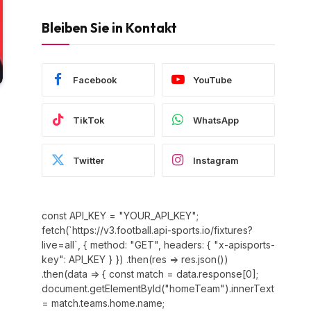
Bleiben Sie in Kontakt
Facebook
YouTube
TikTok
WhatsApp
Twitter
Instagram
const API_KEY = "YOUR_API_KEY";
fetch(`https://v3.football.api-sports.io/fixtures?
live=all`, { method: "GET", headers: { "x-apisports-
key": API_KEY } }) .then(res => res.json())
.then(data => { const match = data.response[0];
document.getElementById("homeTeam").innerText
= match.teams.home.name;