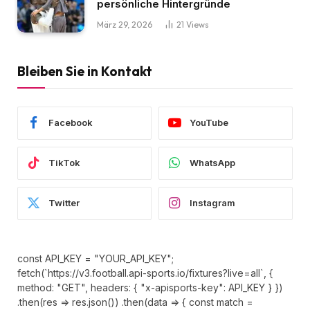
persönliche Hintergründe
März 29, 2026
21
Views
Bleiben Sie in Kontakt
Facebook
YouTube
TikTok
WhatsApp
Twitter
Instagram
const API_KEY = "YOUR_API_KEY";
fetch(`https://v3.football.api-sports.io/fixtures?live=all`, {
method: "GET", headers: { "x-apisports-key": API_KEY } })
.then(res => res.json()) .then(data => { const match =