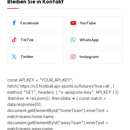
Bleiben Sie in Kontakt
Facebook
YouTube
TikTok
WhatsApp
Twitter
Instagram
const API_KEY = "YOUR_API_KEY";
fetch(`https://v3.football.api-sports.io/fixtures?live=all`, {
method: "GET", headers: { "x-apisports-key": API_KEY } })
.then(res => res.json()) .then(data => { const match =
data.response[0];
document.getElementById("homeTeam").innerText =
match.teams.home.name;
document.getElementById("awayTeam").innerText =
match.teams.away.name;