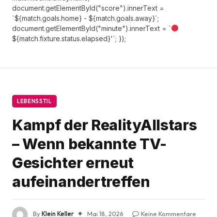
document.getElementById("score").innerText =
`${match.goals.home} - ${match.goals.away}`;
document.getElementById("minute").innerText = `
${match.fixture.status.elapsed}'`; });
LEBENSSTIL
Kampf der RealityAllstars
– Wenn bekannte TV-
Gesichter erneut
aufeinandertreffen
By
Klein Keller
Mai 18, 2026
Keine Kommentare