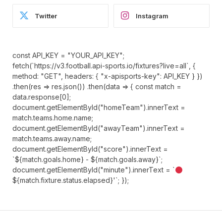
Twitter
Instagram
const API_KEY = "YOUR_API_KEY";
fetch(`https://v3.football.api-sports.io/fixtures?live=all`, {
method: "GET", headers: { "x-apisports-key": API_KEY } })
.then(res => res.json()) .then(data => { const match =
data.response[0];
document.getElementById("homeTeam").innerText =
match.teams.home.name;
document.getElementById("awayTeam").innerText =
match.teams.away.name;
document.getElementById("score").innerText =
`${match.goals.home} - ${match.goals.away}`;
document.getElementById("minute").innerText = `
${match.fixture.status.elapsed}'`; });